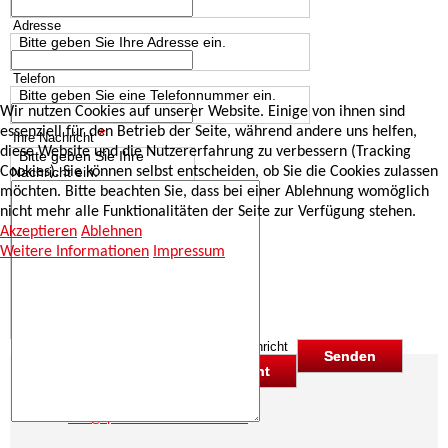
Adresse
Bitte geben Sie Ihre Adresse ein.
Telefon
Bitte geben Sie eine Telefonnummer ein.
Wir nutzen Cookies auf unserer Website. Einige von ihnen sind
*
essenziell für den Betrieb der Seite, während andere uns helfen,
Ihre Nachricht
diese Website und die Nutzererfahrung zu verbessern (Tracking
Bitte geben Sie Ihre
Nachricht ein.
Cookies). Sie können selbst entscheiden, ob Sie die Cookies zulassen
möchten. Bitte beachten Sie, dass bei einer Ablehnung womöglich
nicht mehr alle Funktionalitäten der Seite zur Verfügung stehen.
Akzeptieren
Ablehnen
Weitere Informationen
Impressum
ja, ich möchte eine Kopie dieser Nachricht
Kontakt
Website:
www.spielwaren-eichelkraut.de
E-Mail:
info@spielwaren-eichelkraut.de