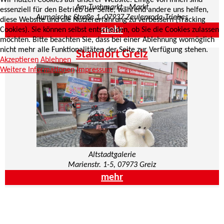
Wir nutzen Cookies auf unserer Website. Einige von ihnen sind
Am Tuchmarkt - Markt
essenziell für den Betrieb der Seite, während andere uns helfen,
Aumaische Straße 1, 07937 Zeulenroda-Triebes
diese Website und die Nutzererfahrung zu verbessern (Tracking
mehr
Cookies). Sie können selbst entscheiden, ob Sie die Cookies zulassen
möchten. Bitte beachten Sie, dass bei einer Ablehnung womöglich
nicht mehr alle Funktionalitäten der Seite zur Verfügung stehen.
Standort Greiz
Akzeptieren
Ablehnen
Weitere Informationen
Impressum
Altstadtgalerie
Marienstr. 1-5, 07973 Greiz
mehr